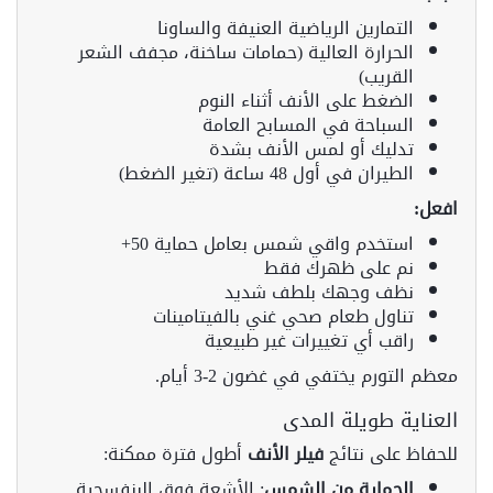
التمارين الرياضية العنيفة والساونا
الحرارة العالية (حمامات ساخنة، مجفف الشعر
القريب)
الضغط على الأنف أثناء النوم
السباحة في المسابح العامة
تدليك أو لمس الأنف بشدة
الطيران في أول 48 ساعة (تغير الضغط)
افعل:
استخدم واقي شمس بعامل حماية 50+
نم على ظهرك فقط
نظف وجهك بلطف شديد
تناول طعام صحي غني بالفيتامينات
راقب أي تغييرات غير طبيعية
معظم التورم يختفي في غضون 2-3 أيام.
العناية طويلة المدى
للحفاظ على نتائج
فيلر الأنف
أطول فترة ممكنة:
الحماية من الشمس
: الأشعة فوق البنفسجية