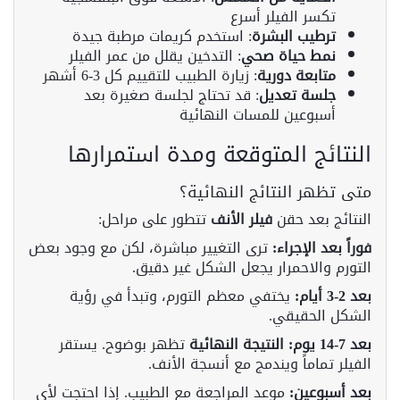
تكسر الفيلر أسرع
ترطيب البشرة
: استخدم كريمات مرطبة جيدة
نمط حياة صحي
: التدخين يقلل من عمر الفيلر
متابعة دورية
: زيارة الطبيب للتقييم كل 3-6 أشهر
جلسة تعديل
: قد تحتاج لجلسة صغيرة بعد
أسبوعين للمسات النهائية
النتائج المتوقعة ومدة استمرارها
متى تظهر النتائج النهائية؟
النتائج بعد حقن
فيلر الأنف
تتطور على مراحل:
فوراً بعد الإجراء:
ترى التغيير مباشرة، لكن مع وجود بعض
التورم والاحمرار يجعل الشكل غير دقيق.
بعد 2-3 أيام:
يختفي معظم التورم، وتبدأ في رؤية
الشكل الحقيقي.
بعد 7-14 يوم:
النتيجة النهائية
تظهر بوضوح. يستقر
الفيلر تماماً ويندمج مع أنسجة الأنف.
بعد أسبوعين:
موعد المراجعة مع الطبيب. إذا احتجت لأي