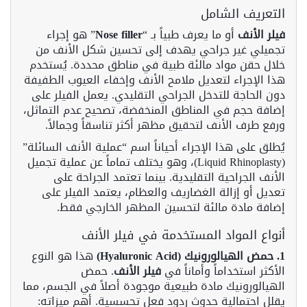
التعريف الشامل
فيلر الأنف
أو ما يعرف طبياً بـ “
Nose filler
” هو إجراء
تجميلي غير جراحي يهدف إلى تحسين شكل الأنف من
خلال حقن مواد مالئة طبية في مناطق محددة. يُستخدم
هذا الإجراء لتعديل ملامح الأنف وإخفاء العيوب الطفيفة
دون الحاجة للتدخل الجراحي التقليدي. يعمل الفيلر على
إضافة حجم في المناطق المنخفضة، تصحيح عدم التماثل،
ورفع طرف الأنف لتحقيق مظهر أكثر تناسقاً وجمالاً.
يُطلق على هذا الإجراء أحياناً اسم “عملية الأنف السائلة”
(Liquid Rhinoplasty)، وهو يختلف تماماً عن عملية تجميل
الأنف الجراحية التقليدية. بينما تعتمد الجراحة على
تعديل أو إزالة الغضاريف والعظام، يعتمد الفيلر على
إضافة مادة مالئة لتحسين المظهر الخارجي فقط.
أنواع المواد المستخدمة في فيلر الأنف
1. حمض الهيالورونيك (Hyaluronic Acid)
هذا هو النوع
الأكثر استخداماً وأماناً في
فيلر الأنف
. حمض
الهيالورونيك مادة طبيعية موجودة أصلاً في الجسم، مما
يقلل احتمالية حدوث ردود فعل تحسسية. أهم ميزاته: