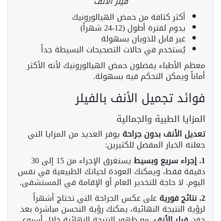
فيلر الأنف
أكثر كثافة من حمض الهيالورونيك
يدوم لفترة أطول (12-24 شهراً)
غير قابل للذوبان بسهولة
يُستخدم في حالات التصحيحات البسيطة جداً
معظم الأطباء يفضلون حمض الهيالورونيك لأنه الأكثر
أماناً ويمكن التحكم فيه بسهولة.
فوائد تجميل الأنف بالفيلر
المزايا الطبية والجمالية
تعديل الأنف بدون جراحة
يوفر العديد من المزايا التي
جعلته الخيار المفضل للكثيرين:
1. إجراء سريع وبسيط
يستغرق الإجراء من 15 إلى 30
دقيقة فقط، ويمكنك العودة لحياتك الطبيعية في نفس
اليوم. لا حاجة للتخدير العام أو الإقامة في المستشفى.
2. نتائج فورية
على عكس الجراحة التي تحتاج أشهراً
لرؤية النتيجة النهائية، يمكنك رؤية التحسن مباشرة بعد
حقن
فيلر الأنف
، مع ظهور النتيجة النهائية خلال أسبوع.