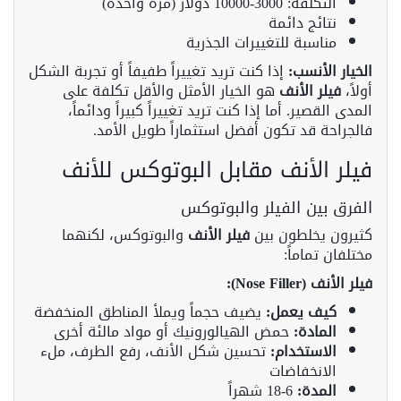
التكلفة: 3000-10000 دولار (مرة واحدة)
نتائج دائمة
مناسبة للتغييرات الجذرية
الخيار الأنسب:
إذا كنت تريد تغييراً طفيفاً أو تجربة الشكل
أولاً،
فيلر الأنف
هو الخيار الأمثل والأقل تكلفة على
المدى القصير. أما إذا كنت تريد تغييراً كبيراً ودائماً،
فالجراحة قد تكون أفضل استثماراً طويل الأمد.
فيلر الأنف مقابل البوتوكس للأنف
الفرق بين الفيلر والبوتوكس
كثيرون يخلطون بين
فيلر الأنف
والبوتوكس، لكنهما
مختلفان تماماً:
فيلر الأنف (Nose Filler):
كيف يعمل:
يضيف حجماً ويملأ المناطق المنخفضة
المادة:
حمض الهيالورونيك أو مواد مالئة أخرى
الاستخدام:
تحسين شكل الأنف، رفع الطرف، ملء
الانخفاضات
المدة:
6-18 شهراً