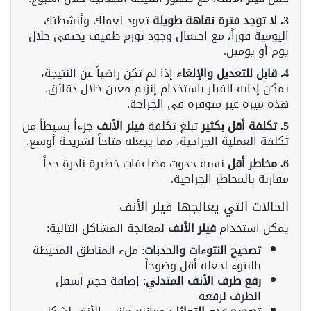
3. لا توجد فترة نقاهة طويلة
تعود لعملك وأنشطتك
اليومية فوراً، مع احتمال وجود تورم طفيف يختفي خلال
يوم أو يومين.
4. قابل للتعديل والإلغاء
إذا لم تكن راضياً عن النتيجة،
يمكن إذابة الفيلر باستخدام إنزيم معين خلال دقائق.
هذه ميزة غير متوفرة في الجراحة.
5. تكلفة أقل بكثير
تبلغ تكلفة
فيلر الأنف
جزءاً بسيطاً من
تكلفة العملية الجراحية، مما يجعله متاحاً لشريحة أوسع.
6. مخاطر أقل
نسبة حدوث مضاعفات خطيرة نادرة جداً
مقارنة بالمخاطر الجراحية.
الحالات التي يعالجها فيلر الأنف
يمكن استخدام
فيلر الأنف
لمعالجة المشاكل التالية:
تصحيح النتوءات والحدبات
: ملء المناطق المحيطة
بالنتوء لجعله أقل وضوحاً
رفع طرف الأنف المتدلي
: إضافة حجم أسفل
الطرف لرفعه