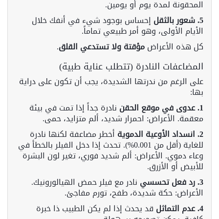
المحقونة لمدة يوم أو يومين.
5. شعور بالثقل
إحساس بوجود شيء في أنفك خلال
الأيام الأولى، وهو أمر طبيعي تماماً.
كل هذه الأعراض
مؤقتة ولا تستدعي القلق
.
المضاعفات النادرة (تتطلب عناية طبية)
على الرغم من ندرتها الشديدة، يجب أن تكون على دراية
بها:
1. عدوى في موقع الحقن
نادرة جداً إذا تمت في بيئة
معقمة. الأعراض: احمرار شديد، ألم متزايد، حمى.
2. انسداد الأوعية الدموية
أخطر مضاعفة لكنها نادرة
للغاية (أقل من 0.001%). تحدث إذا دخل الفيلر بالخطأ في
وعاء دموي. الأعراض: ألم شديد فوري، تغير لون البشرة
للأبيض أو الأزرق.
3. رد فعل تحسسي
نادر مع فيلر حمض الهيالورونيك.
الأعراض: حكة شديدة، طفح، تورم مفاجئ.
4. عدم التماثل
قد يحدث إذا لم يكن الطبيب ذا خبرة