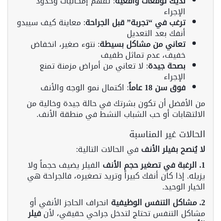
لديك توقعات واقعية
: تفهم إمكانيات وحدود
الإجراء
ترغب في “تجربة” قبل الجراحة
: معاينة كيف سيبدو
أنفك بعد التعديل
تعاني من مشاكل بسيطة
: نتوء صغير، انخفاض
خفيف، عدم تماثل طفيف
بصحة جيدة
: لا تعاني من أمراض مزمنة تمنع
الإجراء
فوق سن 18 عاماً
: اكتمال نمو الوجه والأنف
من الأفضل أن تكون بشرتك في حالة جيدة وخالية من
الالتهابات أو حب الشباب النشط في منطقة الأنف.
الحالات غير المناسبة
لا يُنصح بفيلر الأنف
في الحالات التالية:
1. الرغبة في تصغير حجم الأنف
الفيلر يضيف حجماً ولا
يزيله. إذا كان أنفك كبيراً وتريد تصغيره، فالجراحة هي
الخيار الوحيد.
2. مشاكل التنفس الوظيفية
انحراف الحاجز الأنفي أو
مشاكل التنفس تحتاج لتدخل جراحي حقيقي، لأن
فيلر