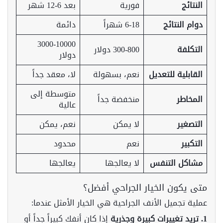
النتائج
فورية
بعد 6-12 شهر
دوام النتائج
6-18 شهراً
دائمة
3000-10000
التكلفة
300-800 دولار
دولار
القابلية للتعديل
نعم، بسهولة
لا، معقد جداً
متوسطة إلى
المخاطر
منخفضة جداً
عالية
التصغير
لا يمكن
نعم، يمكن
التكبير
نعم
محدود
مشاكل التنفس
لا يعالجها
يعالجها
متى يكون الخيار الجراحي أفضل؟
عملية تجميل الأنف الجراحية هي الخيار الأمثل عندما:
1. تريد تغييرات كبيرة وجذرية
إذا كان أنفك كبيراً جداً أو