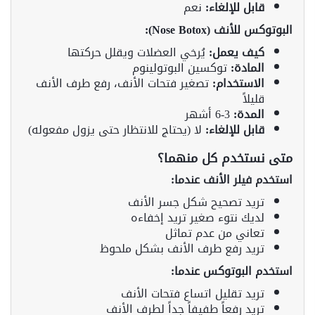
قابل للإلغاء:
نعم
البوتوكس للأنف (Nose Botox):
كيف يعمل:
يُرخي العضلات ويقلل حركتها
المادة:
توكسين البوتولينوم
الاستخدام:
تصغير فتحات الأنف، رفع طرف الأنف
قليلاً
المدة:
3-6 أشهر
قابل للإلغاء:
لا (يحتاج للانتظار حتى يزول مفعوله)
متى نستخدم كل منهما؟
استخدم فيلر الأنف عندما:
تريد تصحيح شكل جسر الأنف
لديك نتوء صغير تريد إخفاءه
تعاني من عدم تماثل
تريد رفع طرف الأنف بشكل ملحوظ
استخدم البوتوكس عندما:
تريد تقليل اتساع فتحات الأنف
تريد رفعاً طفيفاً جداً لطرف الأنف