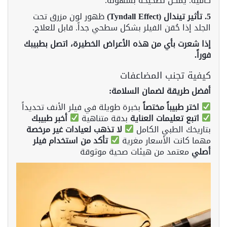
كافية. يمكن تصحيحه بسهولة.
5. تأثير تيندال (Tyndall Effect)
ظهور لون مزرق تحت
الجلد إذا حُقن الفيلر بشكل سطحي جداً. قابل للعلاج.
إذا شعرت بأي من هذه الأعراض الخطيرة، اتصل بطبيبك
فوراً.
كيفية تجنب المضاعفات
أفضل طريقة لضمان السلامة:
اختر طبيباً مختصاً
بخبرة طويلة في فيلر الأنف تحديداً
اتبع تعليمات العناية
بدقة متناهية
أخبر طبيبك
بتاريخك الطبي الكامل
لا تذهب لعيادات غير مرخصة
مهما كانت الأسعار مغرية
تأكد من استخدام فيلر
أصلي
معتمد من هيئات صحية موثوقة