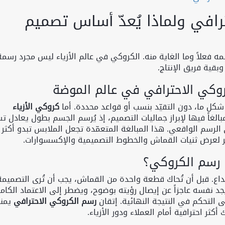
افي ولماذا يُعدّ أساس تصميم
 فعلاً وما الغاية منه. الكروكي في عالم الأزياء ليس مجرد رسمة
بقية فريق الإنتاج.
روكي الاحترافي في عالم الموضة
كل ما، دون التقيّد بنسب أو قواعد محددة. أما
كروكي الأزياء
غاً فيها لإبراز جماليات التصميم، إذ يُرسم الجسم بطول يعادل ت
لرسم الواقعي. هذا المبالغة المتعمّدة تجعل الملابس تبدو أكثر أ
ر لعرض ثنيات القماش والخطوط التصميمية والإكسسوارات.
ن رسم الكروكي؟
اع. قبل أن تُحاك قطعة واحدة من القماش، يجب أن تُرى التصميمة
يجد نفسه عاجزاً عن إيصال رؤيته بوضوح، ويضطر إلى الاعتماد الكام
ى التحكم في النتيجة النهائية. إتقان
رسم الكروكي الاحترافي
يمن
ثر احترافية أمام العملاء ودور الأزياء.