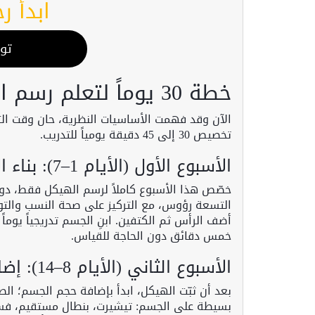
ابدأ ر
تو
خطة 30 يوماً لتعلم رسم الكروكي الاحترافي خطوة بخطوة
الآن وقد فهمت الأساسيات النظرية، حان وقت الت
تخصيص 30 إلى 45 دقيقة يومياً للتدريب.
الأسبوع الأول (الأيام 1–7): بناء الأساس – النسب والهيكل العظمي
خصّص هذا الأسبوع كاملاً لرسم الهيكل فقط، دو
التسعة رؤوس، مع التركيز على صحة النسب والتوازن
أضف الرأس ثم الكتفين. ابنِ الجسم تدريجياً يو
خمس دقائق دون الحاجة للقياس.
الأسبوع الثاني (الأيام 8–14): إضافة الشكل والعضلات والملابس الأساسية
بعد أن ثبّت الهيكل، ابدأ بإضافة حجم الجسم؛ ال
بسيطة على الجسم: تيشيرت، بنطال مستقيم، فس