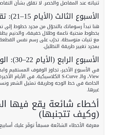
ثنياته عند المفاصل والخصر. لا تقلق بشأن التفاصي
الأسبوع الثالث (الأيام 15–21): تقنيات التظليل وتمثيل الأقمشة المختلفة
هنا تبدأ رسوماتك بالتحوّل من مجرد خطوط إلى ت
بخطوط منحنية ناعمة وظلال خفيفة، والدنيم يظ
مع ثنيات متوسطة. تدرّب على رسم نفس القطعة بث
بمجرد تغيير طريقة التظليل.
الأسبوع الرابع (الأيام 22–30): الوضعيات المتقدمة وبناء أسلوبك الخاص
الخاصة في خط الوجه وطريقة تمثيل الشعر ونسب
غيرها.
أخطاء شائعة يقع فيها ال
(وكيف تتجنبها)
معرفة الأخطاء الشائعة مسبقاً توفّر عليك أسابيع