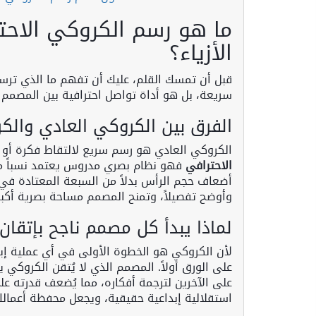
ما هو رسم الكروكي الاحتر
الأزياء؟
قبل أن تمسك القلم، عليك أن تفهم ما الذي ترسمه
سريعة، بل هو أداة تواصل احترافية بين المصمم و
الفرق بين الكروكي العادي والك
الكروكي العادي هو رسم سريع لالتقاط فكرة أو ش
الاحترافي
فهو نظام بصري مدروس يعتمد نسباً مبال
أضعاف حجم الرأس بدلاً من السبعة المعتادة في ا
وأوضح تفصيلاً، وتمنح المصمم مساحة بصرية أكب
لماذا يبدأ كل مصمم ناجح بإتقا
لأن الكروكي هو الخطوة الأولى في أي عملية إبد
على الورق أولاً. المصمم الذي لا يُتقن الكروكي 
على الآخرين لترجمة أفكاره، مما يُضعف قدرته عل
استقلالية إبداعية حقيقية، ويجعل محفظة أعمالك أك