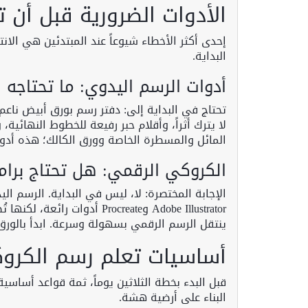
الأدوات الضرورية قبل أن 
إحدى أكثر الأخطاء شيوعاً عند المبتدئين هي الانت
البداية.
أدوات الرسم اليدوي: ما تحتاجه ف
لا يترك أثراً، وأقلام حبر رفيعة للخطوط النهائية، 
المائل والمسطرة الخاصة وورق الكالك؛ هذه أدوا
الكروكي الرقمي: هل تحتاج برام
الإجابة المختصرة: لا، ليس في البداية. الرسم ا
Adobe Illustrator وProcreate 
ينتقل الرسم الرقمي بسهولة وسرعة. ابدأ بالورق
أساسيات تعلم رسم الكروك
قبل البدء بخطة الثلاثين يوماً، ثمة قواعد أساس
البناء على أرضية هشة.