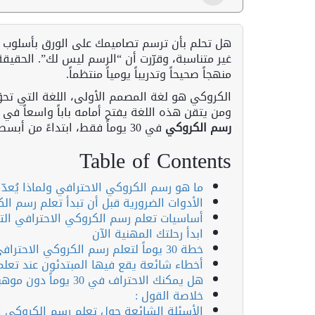
هل تحلم بأن ترسم تصاميمك على الورق بأسلوب ا
غير متناسبة، وقرّرت أن “الرسم ليس لك”. الحقيق
منهجاً صحيحاً وتدريباً يومياً منتظماً.
الكروكي هو لغة المصمم الأولى، اللغة التي تحوّ
ومن يتقن هذه اللغة يفتح أمامه باباً واسعاً في
رسم الكروكي
في 30 يوماً فقط، ابتداءً من أبسط الأساسيات وصولاً إلى رسم وضعيات احترافية بأسلوبك الخاص.
Table of Contents
ما هو رسم الكروكي الاحترافي ولماذا يُعدّ
الأدوات الضرورية قبل أن تبدأ تعلم رسم ال
أساسيات تعلم رسم الكروكي الاحترافي التي
ابدأ رحلتك المهنية الآن
خطة 30 يوماً لتعلم رسم الكروكي الاحترافي خطوة بخطوة
أخطاء شائعة يقع فيها المبتدئون عند تعل
هل يمكنك الاحتراف في 30 يوماً دون موهبة فطرية؟
خلاصة القول :
الأسئلة الشائعة حول تعلم رسم الكروكي ا