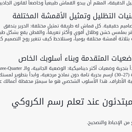
ل الدقيقة، المهم أن يبدو القماش طبيعياً وخاضعاً لقانون الجاذبي
صاميم حقيقية. كل قماش له طريقة تمثيل مختلفة: الحرير يتدفق
هر بملمس خشن وظلال أقوى وأكثر تعريفاً، والقطن يقع بشكل طب
لاثة أقمشة مختلفة يومياً، وستلاحظ كيف تتغير روح التصميم كليا
في الأسبوع الأخير، تجاوز الوقوف المستقيم وابدأ بتجربة وضعيات أكثر ديناميكية: الوضعية الجانبية
View، والـ S-Curve الكلاسيكية. في الأيام الأخيرة (27–30) ارسم بحرية تامة دون نماذج مرجعية، وابدأ بتطوير لمست
ة الأطراف. هذا الأسلوب الشخصي هو ما سيميّز محفظة أعمالك ع
مبتدئون عند تعلم رسم الكروكي
 من الإحباط والتصحيح.