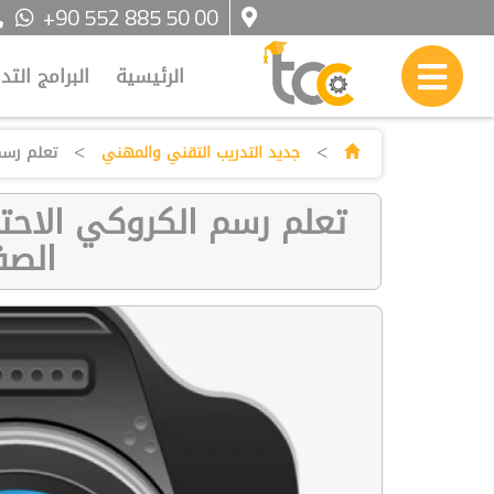
+90 552 885 50 00
الرئيسية
البرامج التد
>
>
جديد التدريب التقني والمهني
تعلم رسم الكروكي ال
الصف