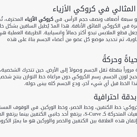
لمثالي في كروكي الأزياء
نحو سبعة أضعاف ونصف حجم الرأس. في
كروكي الأزياء
المحترف، تُم
ة في الكروكي الفائق الأناقة. هذا المدّ يُطيل الساقين بشكل خ
ل قطع الملابس تبدو أكثر جمالاً وانسيابية. الطريقة العملية هي
ة، ثم تحديد موضع كل عضو من أعضاء الجسم بناءً على هذه
اةً وحركةً
مروراً بنقطة ثقل الجسم وصولاً إلى الأرض. حين تتحرك الشخصية،
حيح لوزن الجسم. رسم الكروكي دون مراعاة خط التوازن ينتج شخصي
ا الخط قبل أي شيء آخر، ودع الجسم كله يبنى حوله.
دقة احترافية
كروكي: خط الكتفين، وخط الخصر، وخط الوركين. في الوقوف المست
تكون هذه الخطوط متوازية أفقياً. لكن في الوضعيات المتحركة كـ S-Curve، يرتفع أحد جانبي الكتفين بينما يرت
ً. إتقان هذه العلاقة بين الكتفين والخصر والوركين هو ما يميّز الكر