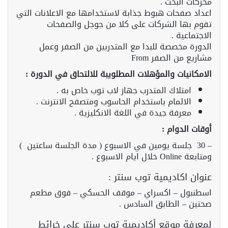
محركات البحث .
اعداد صفحات هبوط جذابة لاستخدامها مع الاعلانات التي
تقوم بها الشركات على كلا من جوجل والصفحات
الاجتماعية .
الدورة مخصصة للبدا مع المتدربين من الصفر وعمل
مشاريع من الصفر From
الامكانيات والمؤهلات المطلويبة للالتحاق في الدورة :
امتلاك المتدرب جهاز لاب توب خاص به .
الالمام باستخدام الحاسوب ومتصفح الانترنت .
معرفة جيدة في اللغة الانكليزية .
أوقات الدوام :
– 30 جلسة يومين في الاسبوع ( مدة الجلسة ساعتين )
ومتابعة Online خلال ايام الاسبوع .
عنوان اكاديمية توب سنتر :
اسطنبول – اكسراي – موقف الحسكي – فوق مطعم
صحتين – الطابق السادس .
لمعرفة موقع أكاديمية توب سنتر على خرائط