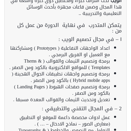
الويب
تحت اشراف خبراء ومختصين ذوي خبرة واسعة في
هذا المجال وضمن قاعات مجهزة بأحدث الوسائل
التعليمية والتدريبية ..
يتمكن المتدرب في نهاية الدورة من عمل كل
من :
١ – في مجال تصميم الويب :
اعداد الواجهات التفاعلية ( Prototypes ) ومشاركتها
مع العميل او الفريق البرمجي .
برمجة وتصميم الثيمات والقوالب ( Thems &
Templates ) للمواقع الالكترونية بالكود ومن الصفر .
برمجة وتصميم واجهات تطبيقات الجوال الهجينة (
Hybrid mobile apps ) بالكود ومن الصفر .
برمجة وتصميم صفحات الهبوط ( Landing Pages )
بالكود ومن الصفر .
تعديل وتحديث الثيمات والقوالب المعدة مسبقا .
2 – في المجال التقني والتطبيقي :
عمل ادوات مخصصة داعمة للموقع او التطبيق
(معارض الصور – نماذج الادخال – … ) .
التعامل مع النصوص والخطوط ( Typography &