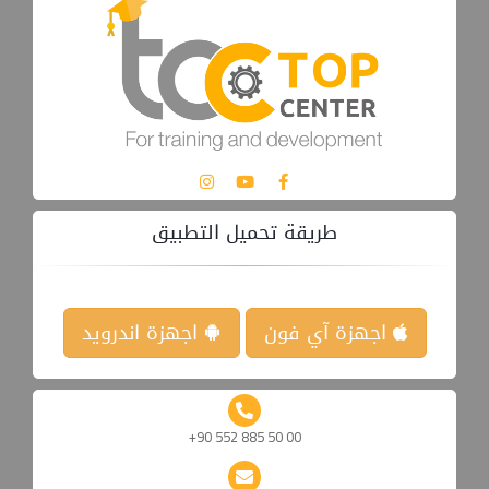
طريقة تحميل التطبيق
اجهزة آي فون
اجهزة اندرويد
+90 552 885 50 00