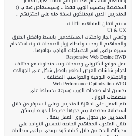
وسنتعلم استخدام هذا البرنامج فيما يتعلق بالامور
المخصصة بتصميم الويب فقط .. وسيستعاض عنه ب ()
للمتدربين الذين لايمتلكون نسخة منه على اجهزتهم ..
سيتم اتقان المفاهيم التالية :
UI & UX
وتعني انجاز واجهات المستخدمين بابسط وافضل الطرق
والمفاهيم البرمجية واعطاء زوار الصفحات تجربة استخدام
مميزة تراعي اهم الاحتياجات الواجب توافرها .
Responsive Web Desine RWD
عمل موقع الكتروني وصفحات ويب متجاوبة مع مختلف
احجام شاشات العرض لتظهر بافضل شكل على الجوالات
والاجهزة اللوحية والحواسيب المختلفة .
Web Performance Optimization WPO
تحسين اداء صفحات الويب وسرعة تحميلها على
متصفحات الزوار .
يتم العمل على اجهزة المتدربين وعلى السيرفر من خلال
استضافة مخصصة يتم حجزها خصيصا للدورة ليتمكن
المتدربين من دخول سوق العمل بثقة .
يتقن المتدرب المفاهيم الخاصة لتحسين التواجد على
محركات البحث من خلال كتابة كود برمجي يراعي متطلبات