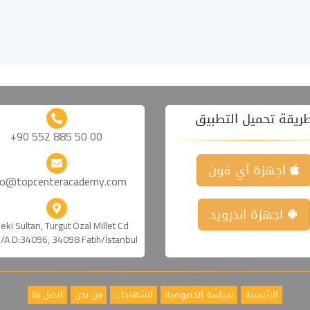
ريقة تحميل التطبيق
+90 552 885 50 00
اجهزة آي فون
fo@topcenteracademy.com
اجهزة اندرويد
eki Sultan, Turgut Özal Millet Cd
/A D:34096, 34098 Fatih/İstanbul
الرئيسية
سياسة الخصوصية
الشهادات
من نحن
اتصل بنا