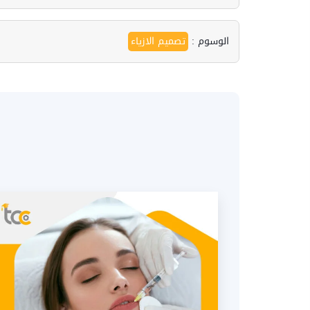
الوسوم :
تصميم الازياء