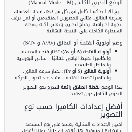
الوضع اليدوي الكامل (Manual Mode – M)
يتيح لك التحكم الكامل في كل من ISO، فتحة العدسة،
وسرعة الغالق. مثالي للمصورين المتقدمين أو لمن يرغب
بتجربة احترافية. يحتاج لتجريب وتعلم، لكنه يمنحك
السيطرة الكاملة على النتيجة النهائية.
وضع أولوية الفتحة أو الغالق (A/Av و S/Tv)
أولوية الفتحة (A أو Av):
تختار فتحة العدسة،
والكاميرا تضبط الباقي تلقائيًا – مثالي للبورتريه
والمناظر الطبيعية.
أولوية الغالق (S أو Tv):
تختار سرعة الغالق،
والكاميرا تضبط الفتحة – مفيد عند تصوير الحركة.
هذا الوضع
نقطة انطلاق رائعة
للتدرج نحو التصوير
اليدوي الكامل دون تعقيد.
أفضل إعدادات الكاميرا حسب نوع
التصوير
اختيار الإعدادات المثالية يعتمد على نوع المشهد
والإضاءة المتوفرة. هنا نُقدّم لك دليلًا عمليًا لأفضل