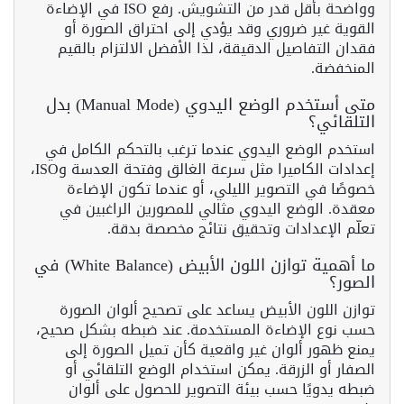
وواضحة بأقل قدر من التشويش. رفع ISO في الإضاءة
القوية غير ضروري وقد يؤدي إلى احتراق الصورة أو
فقدان التفاصيل الدقيقة، لذا الأفضل الالتزام بالقيم
المنخفضة.
متى أستخدم الوضع اليدوي (Manual Mode) بدل
التلقائي؟
استخدم الوضع اليدوي عندما ترغب بالتحكم الكامل في
إعدادات الكاميرا مثل سرعة الغالق وفتحة العدسة وISO،
خصوصًا في التصوير الليلي، أو عندما تكون الإضاءة
معقدة. الوضع اليدوي مثالي للمصورين الراغبين في
تعلّم الإعدادات وتحقيق نتائج مخصصة بدقة.
ما أهمية توازن اللون الأبيض (White Balance) في
الصور؟
توازن اللون الأبيض يساعد على تصحيح ألوان الصورة
حسب نوع الإضاءة المستخدمة. عند ضبطه بشكل صحيح،
يمنع ظهور ألوان غير واقعية كأن تميل الصورة إلى
الصفار أو الزرقة. يمكن استخدام الوضع التلقائي أو
ضبطه يدويًا حسب بيئة التصوير للحصول على ألوان