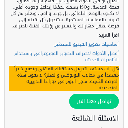
المنزل أو في الهواء الطلق، فإن فهم سرعة الغالق،
فتحة العدسة، وISO يمنحك تحكمًا إبداعيًا وجودة أعلى.
لا تكتفِ بالوضع التلقائي، بل جرّب، وراقب، وتعلّم من كل
تجربة. بالممارسة المستمرة، ستتحول كل لقطة إلى
فرصة لصقل مهاراتك والتعبير عن رؤيتك الفنية باحتراف.
اقرأ المزيد
:
أساسيات تصوير الفيديو للمبتدئين
أفضل الأدوات لاحتراف التصوير الفوتوغرافي باستخدام
الكاميرات الحديثة
هل أنت مستعد لتحويل مستقبلك المهني وتصبح خبيراً
معتمداً في مجالات البوتوكس والفيلر؟ لا تفوت هذه
الفرصة الثمينة، سجّل اليوم في دوراتنا التدريبية
المتخصصة
تواصل معنا الان
الاسئلة الشائعة