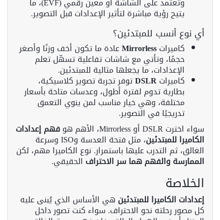
وتعتمد على الشاشة أو معين رقمي (EVF)، ما
يتيح رؤية مباشرة لتأثير الإعدادات قبل التصوير.
أي نوع أنسب للمبتدئين؟
كاميرات
Mirrorless
عادة ما تكون أخف وزنًا وأصغر
حجمًا، وتأتي مع شاشات تفاعلية تسهّل تعلم
الإعدادات، ما يجعلها مثالية للمبتدئين.
كاميرات
DSLR
توفر تجربة تصوير كلاسيكية،
بطارية تدوم لفترة أطول، وعدسات متاحة بأسعار
مختلفة، وهي خيار مناسب لمن ينوي التعمق
تدريجيًا في التصوير.
سواء اخترت DSLR أو Mirrorless، الأهم هو
فهم إعدادات
الكاميرا للمبتدئين
، مثل فتحة العدسة وISO وسرعة
الغالق، ثم التدرب عليها باستمرار. نوع الكاميرا مهم، لكن
الممارسة والفهم هما سر الاحتراف
الحقيقي.
الخلاصة
إعدادات الكاميرا للمبتدئين
هي الأساس الذي يُبنى عليه
كل مصور رحلته نحو الاحتراف. سواء كنت تصور داخل