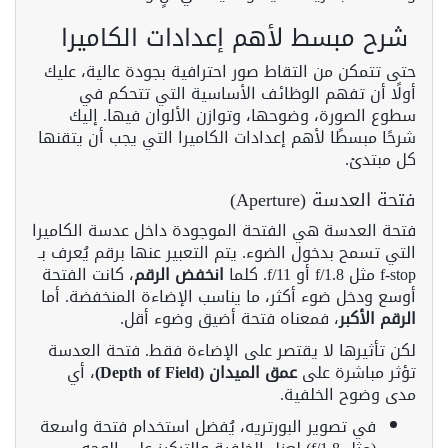
شرح مبسط لأهم إعدادات الكاميرا
حتى تتمكن من التقاط صور احترافية بجودة عالية، عليك
أولًا أن تفهم الوظائف الأساسية التي تتحكم في
سطوع الصورة، وضوحها، وتوازن الألوان فيها. إليك
شرحًا مبسطًا لأهم إعدادات الكاميرا التي يجب أن يتقنها
كل مبتدئ.
فتحة العدسة (Aperture)
فتحة العدسة هي الفتحة الموجودة داخل عدسة الكاميرا
التي تسمح بدخول الضوء. يتم التعبير عنها برقم يُعرف بـ
f-stop مثل f/1.8 أو f/11. كلما
انخفض الرقم
، كانت الفتحة
أوسع ودخل ضوء أكثر، ما يناسب الإضاءة المنخفضة. أما
الرقم الأكبر
، فمعناه فتحة أضيق وضوء أقل.
لكن تأثيرها لا يقتصر على الإضاءة فقط. فتحة العدسة
تؤثر مباشرة على
عمق الميدان (Depth of Field)
، أي
مدى وضوح الخلفية.
في تصوير البورتريه، يُفضل استخدام فتحة واسعة