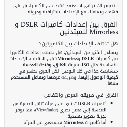
التصوير الاحترافي لا يعتمد فقط على الكاميرا، بل على
فهمك وتعاملك مع الإعدادات باحترافية ومرونة.
الفرق بين إعدادات كاميرات DSLR و
Mirrorless للمبتدئين
هل تختلف الإعدادات بين الكاميرتين؟
يتساءل الكثير من المبتدئين: هل تختلف إعدادات الكاميرا
بين كاميرات
DSLR
و
Mirrorless
؟ في الحقيقة، الإعدادات
الأساسية مثل
ISO، سرعة الغالق، وفتحة العدسة
متشابهة جدًا في كلا النوعين. لكن الفرق يظهر في
كيفية الوصول إليها
، وطريقة
عرضها وتفاعل المستخدم
معها
.
الفرق في طريقة العرض والتفاعل
كاميرات
DSLR
تحتوي على مرآة تنقل الصورة من
العدسة إلى معين بصري (Viewfinder)، مما يوفر
تجربة تصوير تقليدية.
أما كاميرات
Mirrorless
فتستغني عن المرآة