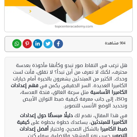
904 مشاهدة
هل ترغب في التقاط صور تبدو وكأنها مأخوذة بعدسة
محترف، لكنك لا تعرف من أين تبدأ؟ لا تقلق، فأنت لست
وحدك. الكثير من المبتدئين يشعرون بالحيرة أمام خيارات
الكاميرا العديدة. السر الحقيقي يكمن في
فهم إعدادات
الكاميرا الأساسية
مثل سرعة الغالق، فتحة العدسة،
وISO، إلى جانب معرفة كيفية ضبط التوازن الأبيض
وتحديد الوضع الأنسب للتصوير.
في هذا المقال، نقدم لك
دليلًا مبسطًا حول إعدادات
الكاميرا للمبتدئين
، يساعدك خطوة بخطوة على
كيفية
ضبط الكاميرا
بالشكل الصحيح، واختيار
أفضل إعدادات
التصوير
حسب نوع المشهد والإضاءة. سواء كنت