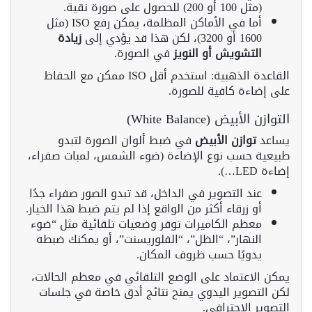
(مثل 100 أو 200) للحصول على صورة نقية.
أما في الأماكن المظلمة، يمكن رفع ISO (مثل
1600 أو 3200)، لكن هذا قد يؤدي إلى
زيادة
التشويش أو النويز
في الصورة.
القاعدة الذهبية: استخدم أقل ISO ممكن مع الحفاظ
على إضاءة كافية للصورة.
التوازن الأبيض (White Balance)
يساعد
توازن الأبيض
في ضبط ألوان الصورة لتبدو
طبيعية حسب نوع الإضاءة (ضوء الشمس، لمبات صفراء،
إضاءة LED…).
عند التصوير في الداخل، قد تبدو الصور صفراء جدًا
أو زرقاء أكثر من الواقع إذا لم يتم ضبط هذا الخيار.
معظم الكاميرات توفر وضعيات تلقائية مثل “ضوء
النهار”، “الظل”، “الفلوريسنت”، أو يمكنك ضبطه
يدويًا حسب ظروف المكان.
يمكن الاعتماد على الوضع التلقائي في معظم الحالات،
لكن التصوير اليدوي يمنح نتائج أدق خاصة في جلسات
التصوير الاحترافي.