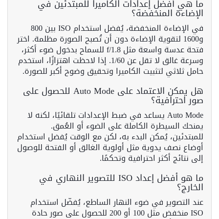
ما هي أفضل إعدادات الكاميرا للمبتدئين في
الإضاءة المنخفضة؟
في الإضاءة المنخفضة، يُفضل استخدام ISO بين 800
و1600 لتقوية الإضاءة دون أن تُصبح الصورة مظلمة. اختر
فتحة عدسة واسعة مثل f/1.8 للسماح بدخول ضوء أكثر،
وسرعة غالق لا تقل عن 1/60. إذا لاحظت اهتزازًا، استخدم
حامل ثلاثي لتثبيت الكاميرا وتحقيق وضوح أكبر للصورة.
هل يمكن الاعتماد على Auto Mode للحصول على
صور احترافية؟
Auto Mode يساعد في ضبط الإعدادات تلقائيًا، لكنه لا
يمنحك السيطرة الكاملة على الضوء أو العُمق.
للمبتدئين، يُمكن البدء به، لكن مع الوقت يُفضل استخدام
أوضاع نصف يدوية مثل أولوية الغالق أو الفتحة للوصول
إلى نتائج أكثر احترافية وتحكمًا.
ما هو أفضل إعداد ISO للتصوير النهاري في
الخارج؟
عند التصوير في ضوء النهار الساطع، يُفضّل استخدام
ISO منخفض مثل 100 أو 200 للحصول على صور حادة