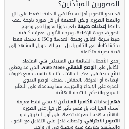
للمصورين المبتدئين؟
قد يبدو التصوير أمرًا بسيطًا في البداية: اضغط على الزر
والتقط الصورة. ولكن الحقيقة أن كل صورة ناجحة تقف
خلفها
إعدادات دقيقة
تلعب دورًا محوريًا في وضوح
الصورة، جودة الإضاءة، ودرجة الألوان. معرفة كيفية
ضبط سرعة الغالق وفتحة العدسة وISO لا تمنحك فقط
تحكمًا كاملًا في الكاميرا، بل تتيح لك تحويل المشهد إلى
قصة بصرية متكاملة.
إحدى الأخطاء الشائعة بين المبتدئين هي الاعتماد
الكامل على
الوضع التلقائي Auto Mode
، الذي قد يعطي
نتائج جيدة في بعض الحالات، لكنه لا يناسب جميع ظروف
الإضاءة أو الحركة. بالمقابل، يمنحك الوضع اليدوي
القدرة على الإبداع والتجريب، مما يساعدك على التعلّم
السريع والتحكم بالنتيجة النهائية.
فهم إعدادات الكاميرا للمبتدئين
لا يعني فقط معرفة
أسماء الخيارات، بل فهم تأثير كل خيار على الصورة
النهائية. هذه المعرفة تضعك على أول الطريق نحو
التصوير الاحترافي
، وتجعلك قادرًا على التفاعل مع الضوء
والمشهد بطريقة فنية وتقنية في آنٍ واحد.