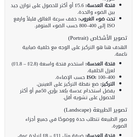
فتحة العدسة:
f/5.6 أو أكثر للحصول على توازن جيد
بين الضوء والحدة.
تحت ضوء الغروب:
خفف سرعة الغالق قليلاً وارفع
ISO إلى 400–800 حسب الضوء المتوفر.
تصوير الأشخاص (Portrait)
الهدف هنا هو التركيز على الوجه مع خلفية ضبابية
ناعمة.
فتحة العدسة:
استخدم فتحة واسعة (f/1.8 – f/2.8)
لعزل الخلفية.
100–400 حسب الإضاءة.
ISO:
التركيز:
ضع نقطة التركيز على العينين.
يفضل استخدام عدسة ببُعد بؤري 50مم أو أكثر
للحصول على تشويه أقل.
تصوير الطبيعة (Landscape)
صور الطبيعة تتطلب حدة ووضوحًا في جميع أجزاء
الصورة.
فتحة العدسة:
ضيقة مثل f/8 – f/11 لزيادة عمق