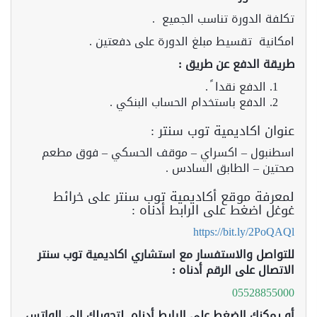
تكلفة الدورة تناسب الجميع .
امكانية تقسيط مبلغ الدورة على دفعتين .
طريقة الدفع عن طريق :
الدفع نقدا ً .
الدفع باستخدام الحساب البنكي .
عنوان اكاديمية توب سنتر :
اسطنبول – اكسراي – موقف الحسكي – فوق مطعم
صحتين – الطابق السادس .
لمعرفة موقع أكاديمية توب سنتر على خرائط
غوغل اضغط على الرابط أدناه :
https://bit.ly/2PoQAQl
للتواصل والاستفسار مع استشاري اكاديمية توب سنتر
الاتصال على الرقم أدناه :
05528855000
أو يمكنك الضغط على الرابط أدناه لتحويلك الى الواتس