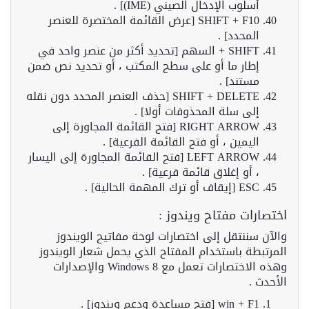
أسلوب الإدخال الصيني (IME)] .
SHIFT + F10 [عرض القائمة المختصرة للعنصر
المحدد] .
SHIFT + السهم [تحديد أكثر من عنصر واحد في
إطار ما أو على سطح المكتب ، أو تحديد نص ضمن
مستند] .
SHIFT + DELETE [حذف العنصر المحدد دون نقله
إلى سلة المحذوفات أولا] .
RIGHT ARROW [فتح القائمة المجاورة إلى
اليمين ، أو فتح القائمة الفرعية] .
LEFT ARROW [فتح القائمة المجاورة إلى اليسار
، أو إغلاق قائمة فرعية] .
ESC [إيقاف أو ترك المهمة الحالية] .
اختصارات مفتاح ويندوز :
والآن سننتقل إلى اختصارات لوحة مفاتيح الويندوز
المرتبطة باستخدام المفتاح الذي يحمل شعار الويندوز
وهذه الاختصارات تعمل مع Windows 8 والإصدارات
الأحدث .
win + F1 [فتح مساعدة ودعم ويندوز] .