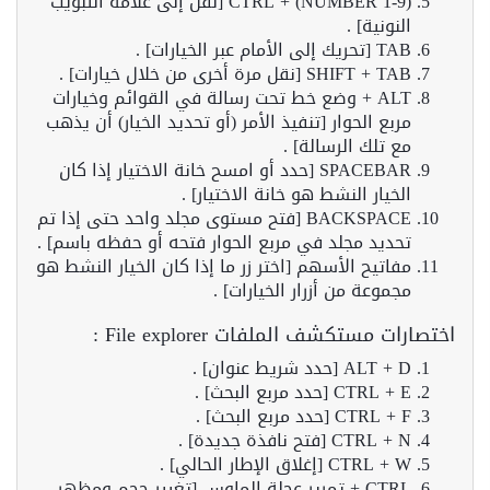
(CTRL + (NUMBER 1-9 [نقل إلى علامة التبويب
النونية] .
TAB [تحريك إلى الأمام عبر الخيارات] .
SHIFT + TAB [نقل مرة أخرى من خلال خيارات] .
ALT + وضع خط تحت رسالة في القوائم وخيارات
مربع الحوار [تنفيذ الأمر (أو تحديد الخيار) أن يذهب
مع تلك الرسالة] .
SPACEBAR [حدد أو امسح خانة الاختيار إذا كان
الخيار النشط هو خانة الاختيار] .
BACKSPACE [فتح مستوى مجلد واحد حتى إذا تم
تحديد مجلد في مربع الحوار فتحه أو حفظه باسم] .
مفاتيح الأسهم [اختر زر ما إذا كان الخيار النشط هو
مجموعة من أزرار الخيارات] .
اختصارات مستكشف الملفات File explorer :
ALT + D [حدد شريط عنوان] .
CTRL + E [حدد مربع البحث] .
CTRL + F [حدد مربع البحث] .
CTRL + N [فتح نافذة جديدة] .
CTRL + W [إغلاق الإطار الحالي] .
CTRL + تمرير عجلة الماوس [تغيير حجم ومظهر