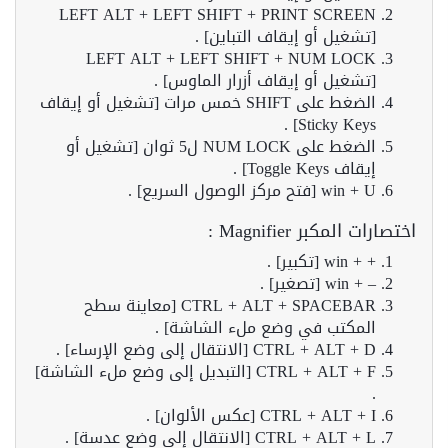
LEFT ALT + LEFT SHIFT + PRINT SCREEN
[تشغيل أو إيقاف التباين] .
LEFT ALT + LEFT SHIFT + NUM LOCK
[تشغيل أو إيقاف أزرار الماوس] .
الضغط على SHIFT خمس مرات [تشغيل أو إيقاف
Sticky Keys] .
الضغط على NUM LOCK ل5 ثوان [تشغيل أو
إيقاف Toggle Keys] .
win + U [فتح مركز الوصول السريع] .
اختصارات المكبر Magnifier :
+ + win [تكبير] .
– + win [تصغير] .
CTRL + ALT + SPACEBAR [معاينة سطح
المكتب في وضع ملء الشاشة] .
CTRL + ALT + D [الانتقال إلى وضع الإرساء] .
CTRL + ALT + F [التبديل إلى وضع ملء الشاشة]
.
CTRL + ALT + I [عكس الألوان] .
CTRL + ALT + L [الانتقال إلى وضع عدسة] .