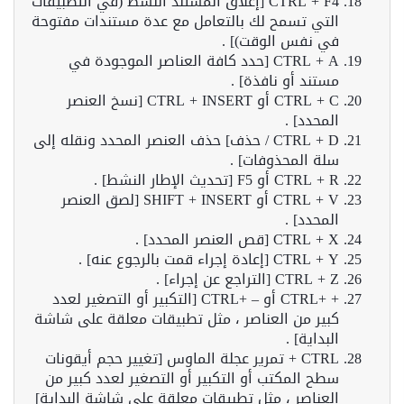
CTRL + F4 [إغلاق المستند النشط (في التطبيقات
التي تسمح لك بالتعامل مع عدة مستندات مفتوحة
في نفس الوقت)] .
CTRL + A [حدد كافة العناصر الموجودة في
مستند أو نافذة] .
CTRL + C أو CTRL + INSERT [نسخ العنصر
المحدد] .
CTRL + D / حذف] حذف العنصر المحدد ونقله إلى
سلة المحذوفات] .
CTRL + R أو F5 [تحديث الإطار النشط] .
CTRL + V أو SHIFT + INSERT [لصق العنصر
المحدد] .
CTRL + X [قص العنصر المحدد] .
CTRL + Y [إعادة إجراء قمت بالرجوع عنه] .
CTRL + Z [التراجع عن إجراء] .
+ +CTRL أو – +CTRL [التكبير أو التصغير لعدد
كبير من العناصر ، مثل تطبيقات معلقة على شاشة
البداية] .
CTRL + تمرير عجلة الماوس [تغيير حجم أيقونات
سطح المكتب أو التكبير أو التصغير لعدد كبير من
العناصر ، مثل تطبيقات معلقة على شاشة البداية]