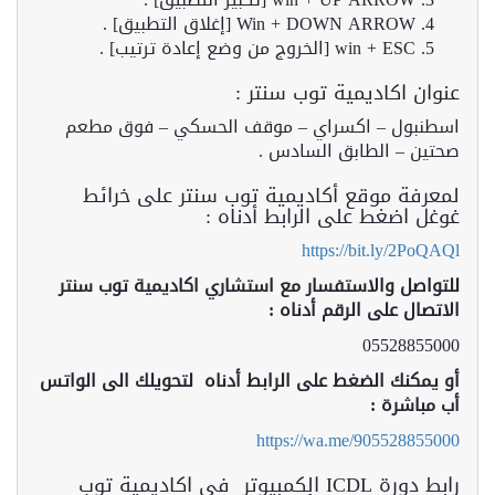
Win + DOWN ARROW [إغلاق التطبيق] .
win + ESC [الخروج من وضع إعادة ترتيب] .
عنوان اكاديمية توب سنتر :
اسطنبول – اكسراي – موقف الحسكي – فوق مطعم
صحتين – الطابق السادس .
لمعرفة موقع أكاديمية توب سنتر على خرائط
غوغل اضغط على الرابط أدناه :
https://bit.ly/2PoQAQl
للتواصل والاستفسار مع استشاري اكاديمية توب سنتر
الاتصال على الرقم أدناه :
05528855000
أو يمكنك الضغط على الرابط أدناه لتحويلك الى الواتس
أب مباشرة :
https://wa.me/905528855000
رابط دورة ICDL الكمبيوتر في اكاديمية توب