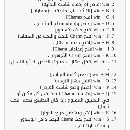
win [عرض أو إخفاء شاشة البداية] .
win + B [التركيز على منطقة الإشعارات] .
win + C [فتح Charms] .
win + D [عرض وإخفاء سطح المكتب] .
win + E [فتح ملف اكسبلورر] .
win + F [فتح Charm للبحث والبحث عن الملفات] .
win + H [افتح حصة Charm] .
win + I [فتح إعدادات Charm] .
win + K [فتح Charm الأجهزة] .
win + L [قفل جهاز الكمبيوتر الخاص بك أو التبديل]
.
win + M [تصغير كافة النوافذ] .
win + O [قفل جهاز التوجيه] .
win + P [اختيار وضع شاشة العرض] .
win + Q [فتحبحث Charm للبحث في كل مكان أو
في التطبيق المفتوح (إذا كان التطبيق يدعم البحث
كونا)] .
win + R [فتح وتشغيل مربع الحوار] .
win + S [فتح بحث Charm للبحث داخل الويندوز
وشبكة الإنترنت] .