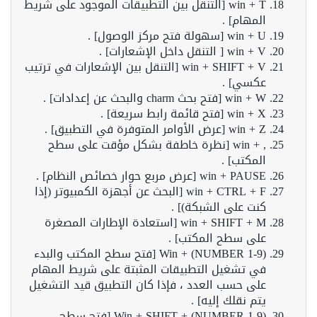
win + T [التنقل بين التطبيقات الموجود على شريط
المهام] .
win + U [سهولة فتح مركز الوصول] .
win + V [ التنقل داخل الإشعارات] .
win + SHIFT + V [التنقل بين الإشعارات في ترتيب
عكسي] .
win + W [فتح بحث charm والبحث عن إعدادات] .
win + X [فتح قائمة رابط سريعة] .
win + Z [عرض الأوامر المتوفرة في التطبيق] .
, + win [نظرة خاطفة بشكل مؤقت على سطح
المكتب] .
win + PAUSE [عرض مربع حوار خصائص النظام] .
win + CTRL + F [البحث عن أجهزة الكمبيوتر (إذا
كنت على الشبكة)] .
win + SHIFT + M [استعادة الإطارات المصغرة
على سطح المكتب] .
(Win + (NUMBER 1-9 [فتح سطح المكتب والبدء
في تشغيل التطبيقات المثبتة على شريط المهام
على حسب العدد ، فإذا كان التطبيق قيد التشغيل
يتم نقلك إليه] .
(Win + SHIFT + (NUMBER 1-9 [فتح سطح