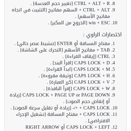
CTRL + ALT + R [تغيير حجم العدسة] .
CTRL + ALT + السهم مفاتيح [التثبيت في اتجاه
مفاتيح الأسهم] .
win + ESC [الخروج من المكبر] .
اختصارات الراوي :
مفتاح المسافة أو ENTER [تنشيط عنصر حالي] .
TAB + مفاتيح الأسهم [التحرك على الشاشة] .
CTRL [إيقاف القراءة] .
CAPS LOCK + D [اقرأ البند] .
CAPS LOCK + M [ابدأ القراءة] .
CAPS LOCK + H [وثيقة مقروءة] .
CAPS LOCK + V [كرر العبارة] .
CAPS LOCK + W [إقرأ النافذة] .
CAPS LOCK + PAGE UP or PAGE DOWN [زيادة
أو إنقاص حجم الصوت] .
CAPS LOCK + +/- [زيادة أو تقليل سرعة الصوت] .
CAPS LOCK + مفتاح المسافة [تشغيل الإجراء
الافتراضي] .
CAPS LOCK + LEFT أو RIGHT ARROW