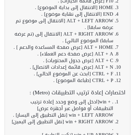
F10 [عرض قائمة الخيارات] .
HOME [الانتقال إلى بداية الموضوع] .
END [الانتقال إلى نهاية موضوع] .
ALT + LEFT ARROW [الانتقال إلى موضوع تم
عرضه سابقا] .
ALT + RIGHT ARROW [الانتقال إلى (تم عرضه
سابقا) الموضوع التالي] .
ALT + HOME [عرض صفحة المساعدة والدعم ] .
ALT + A [عرض صفحة دعم العملاء] .
ALT + C [عرض جدول المحتويات] .
ALT + N [عرض قائمة إعدادات الاتصال] .
CTRL + F [ابحث عن الموضوع الحالي] .
CTRL + P [طباعة الموضوع] .
اختصارات إعادة ترتيب التطبيقات (Metro) :
. + win[ادخل إلى وضع وحدد إعادة ترتيب
التطبيقات أو فواصل عبر أجهزة عرض]
win + LEFT ARROW [نقل التطبيق إلى اليسار] .
win + RIGHT ARROW [نقل التطبيق إلى اليمين]
.
win + UP ARROW [تكبير التطبيق] .