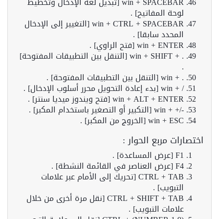
win + SPACEBAR [تبديل لغة الإدخال وتخطيط
لوحة المفاتيح] .
win + CTRL + SPACEBAR [التغيير إلى الإدخال
المحدد سابقا] .
win + ENTER [فتح الراوي] .
. + win + SHIFT [التنقل بين التطبيقات المفتوحة]
.
. + win [التنقل بين التطبيقات المفتوحة] .
/ + win [بدء إعادة التحويل محرر أسلوب الإدخال] .
win + ALT + ENTER [فتح ويندوز ميديا سنتر] .
-/+ + win [التكبير أو التصغير باستخدام المكبر] .
win + ESC [الخروج من المكبر] .
اختصارات مربع الحوار :
F1 [عرض المساعدة] .
F4 [عرض العناصر في القائمة النشطة] .
CTRL + TAB [تحريك إلى الأمام عبر علامات
التبويب] .
CTRL + SHIFT + TAB [نقل مرة أخرى من خلال
علامات التبويب] .