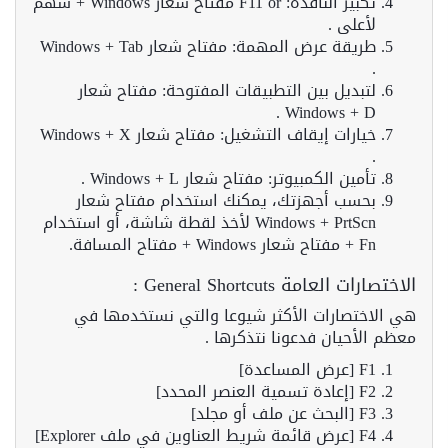
تكبير النافذة: F11 or مفتاح شعار Windows + سهم
لأعلى .
طريقة عرض المهمة: مفتاح شعار Windows + Tab
.
لتبديل بين التطبيقات المفتوحة: مفتاح شعار
Windows + D .
خيارات إيقاف التشغيل: مفتاح شعار Windows + X
.
تأمين الكمبيوتر: مفتاح شعار Windows + L .
بحسب أجهزتك، يمكنك استخدام مفتاح شعار
Windows + PrtScn لأخذ لقطة شاشة، أو استخدام
Fn + مفتاح شعار Windows + مفتاح المسافة.
الاختصارات العامة General Shortcuts :
هي الاختصارات الأكثر شيوعا والتي نستخدمها في
معظم الأحيان فدعونا نتذكرها .
F1 [عرض المساعدة]
F2 [إعادة تسمية العنصر المحدد]
F3 [البحث عن ملف أو مجلد]
F4 [عرض قائمة شريط العناوين في ملف Explorer]