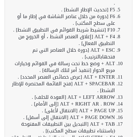
.
F5 [تحديث الإطار النشط] .
F6 [دورة من خلال عناصر الشاشة في إطار ما أو
على سطح المكتب] .
F10 [تنشيط شريط القوائم في التطبيق النشط] .
ALT + F4 [إغلاق العنصر النشط ، أو الخروج من
التطبيق الفعال] .
ALT + ESC [دورة خلال العناصر التي تم
فتحهابالترتيب] .
ALT + وضع خط تحت رسالة في القوائم وخيارات
مربع الحوار [تنفيذ أمر لتلك الرسالة] .
ALT + ENTER [عرض خصائص العنصر المحدد] .
ALT + SPACEBAR [فتح القائمة المختصرة للإطار
النشط] .
ALT + LEFT ARROW [العودة للخلف] .
ALT + RIGHT AR . ROW [إلى الأمام] .
ALT + PAGE UP [الانتقال لأعلى] .
ALT + PAGE DOWN [الانتقال إلى أسفل] .
ALT + TAB [التبديل بين التطبيقات المفتوحة
(باستثناء تطبيقات سطح المكتب)] .