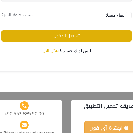
نسيت كلمة السر؟
البقاء متصلا
تسجيل الدخول
سجّل الآن
ليس لديك حساب؟
ريقة تحميل التطبيق
+90 552 885 50 00
اجهزة آي فون
fo@topcenteracademy.com