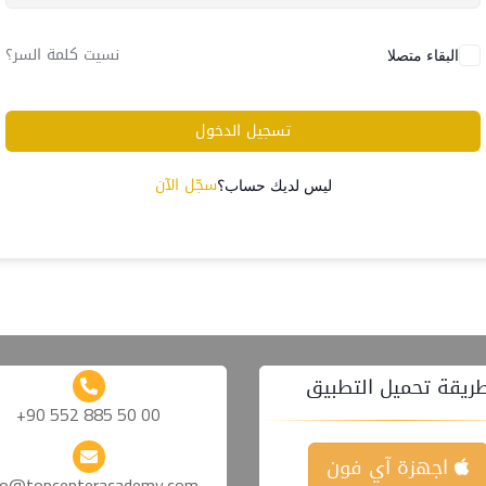
نسيت كلمة السر؟
البقاء متصلا
تسجيل الدخول
سجّل الآن
ليس لديك حساب؟
ريقة تحميل التطبيق
+90 552 885 50 00
اجهزة آي فون
fo@topcenteracademy.com