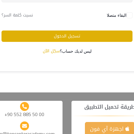
نسيت كلمة السر؟
البقاء متصلا
تسجيل الدخول
سجّل الآن
ليس لديك حساب؟
ريقة تحميل التطبيق
+90 552 885 50 00
اجهزة آي فون
fo@topcenteracademy.com